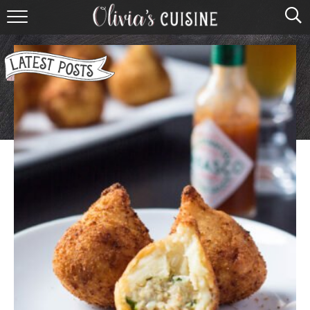
home
about olivia
contact
browse recipes
course
cuisine
holidays
shop