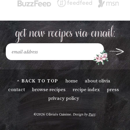
^ BACK TO TOP
home
about olivia
contact
browse recipes
recipe index
press
privacy policy
©2026 Olivia's Cuisine.
Design by
Purr
.