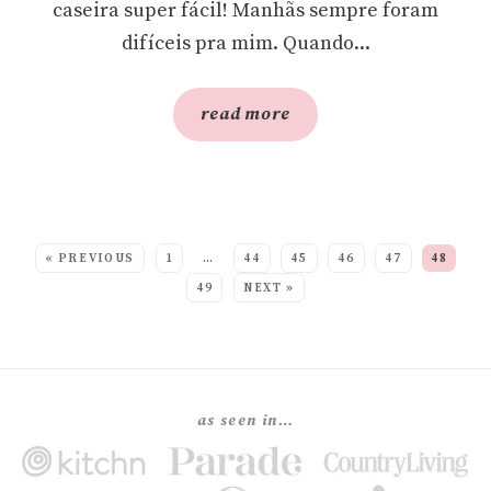
caseira super fácil! Manhãs sempre foram
difíceis pra mim. Quando...
read more
SEE MORE POSTS:
« PREVIOUS
1
…
44
45
46
47
48
49
NEXT »
as seen in…