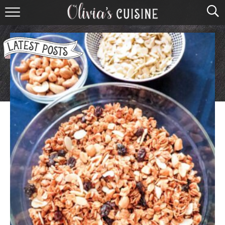
home
about olivia
contact
browse recipes
course
cuisine
holidays
shop