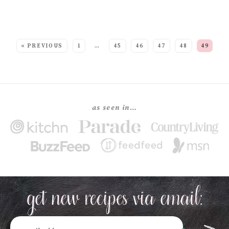
SEE MORE POSTS:
« PREVIOUS
1
…
45
46
47
48
49
as seen in…