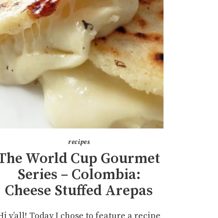
recipes
The World Cup Gourmet
Series – Colombia:
Cheese Stuffed Arepas
Hi y’all! Today I chose to feature a recipe