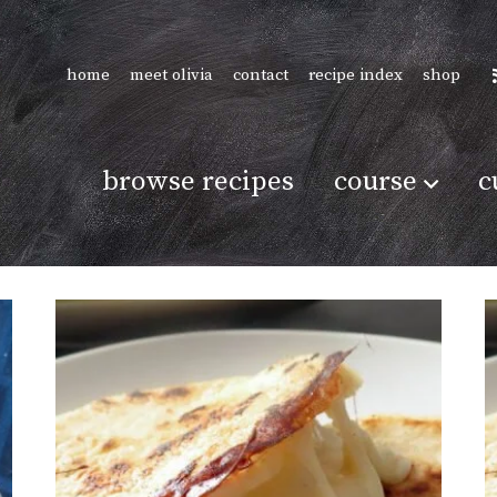
home
meet olivia
contact
recipe index
shop
browse recipes
course
c