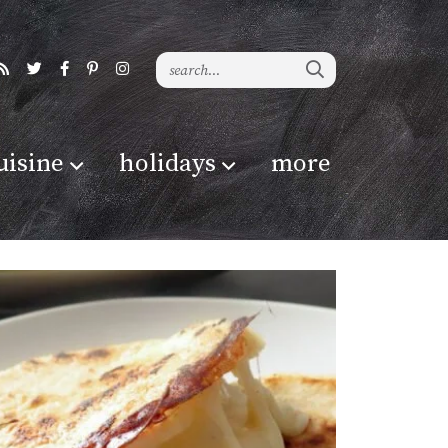
uisine
holidays
more