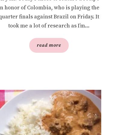
in honor of Colombia, who is playing the
quarter finals against Brazil on Friday. It
took me a lot of research as I’m...
read more