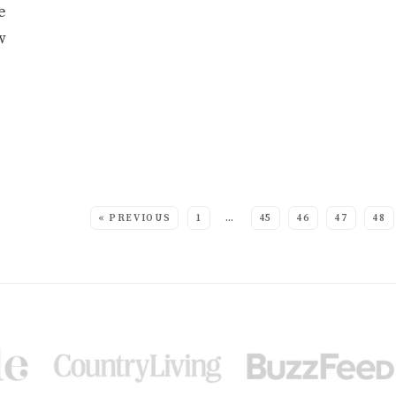
e
w
MORE POSTS:
« PREVIOUS
1
…
45
46
47
48