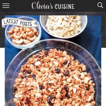
home
about olivia
contact
browse recipes
course
cuisine
holidays
shop