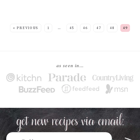
SEE MORE POSTS:
« PREVIOUS
1
…
45
46
47
48
49
as seen in…