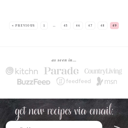
SEE MORE POSTS:
« PREVIOUS
1
…
45
46
47
48
49
as seen in…