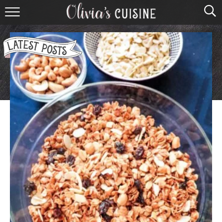
home
about olivia
contact
browse recipes
course
cuisine
holidays
shop